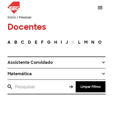
Início
/
Pessoas
Docentes
A
B
C
D
E
F
G
H
I
J
K
L
M
N
O
P
Assistente Convidado
Matemática
Limpar Filtros