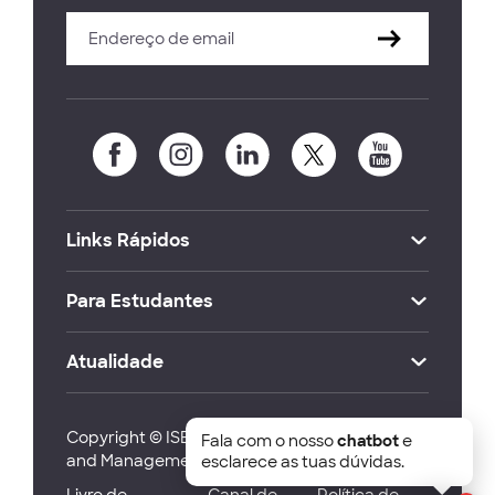
Links Rápidos
Para Estudantes
Atualidade
Copyright © ISEG Lisbon School of Economics
Fala com o nosso
chatbot
e
and Management 2026
esclarece as tuas dúvidas.