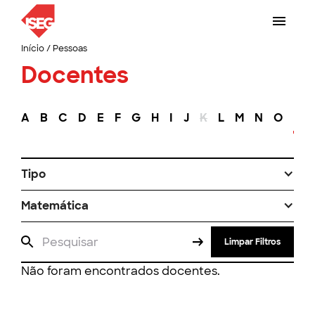
Início
/
Pessoas
Docentes
A
B
C
D
E
F
G
H
I
J
K
L
M
N
O
P
Tipo
Matemática
Limpar Filtros
Não foram encontrados docentes.