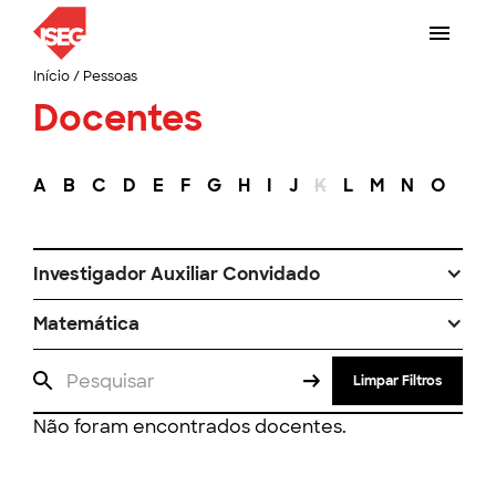
Início
/
Pessoas
Docentes
A
B
C
D
E
F
G
H
I
J
K
L
M
N
O
P
Investigador Auxiliar Convidado
Matemática
Limpar Filtros
Não foram encontrados docentes.