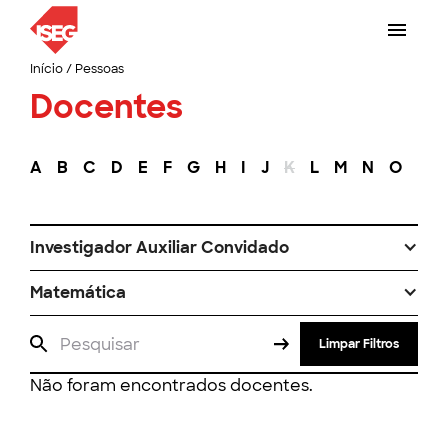
Início
/
Pessoas
Docentes
A
B
C
D
E
F
G
H
I
J
K
L
M
N
O
P
Investigador Auxiliar Convidado
Matemática
Limpar Filtros
Não foram encontrados docentes.