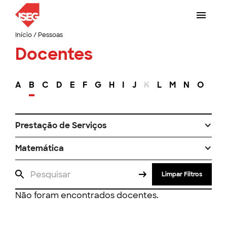
Início
/
Pessoas
Docentes
A
B
C
D
E
F
G
H
I
J
K
L
M
N
O
P
Prestação de Serviços
Matemática
Limpar Filtros
Não foram encontrados docentes.