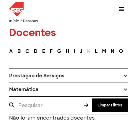
Início
/
Pessoas
Docentes
A
B
C
D
E
F
G
H
I
J
K
L
M
N
O
P
Prestação de Serviços
Matemática
Limpar Filtros
Não foram encontrados docentes.