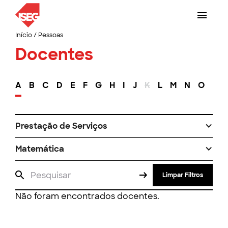
Início
/
Pessoas
Docentes
A
B
C
D
E
F
G
H
I
J
K
L
M
N
O
P
Prestação de Serviços
Matemática
Limpar Filtros
Não foram encontrados docentes.