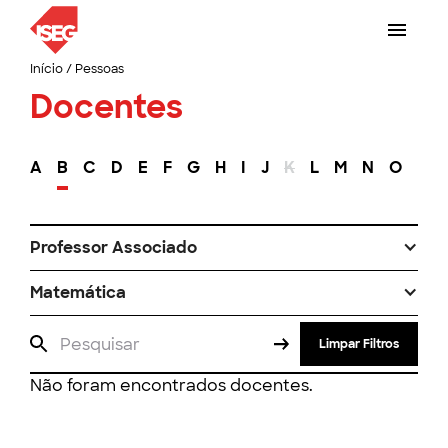
Início
/
Pessoas
Docentes
A
B
C
D
E
F
G
H
I
J
K
L
M
N
O
P
Professor Associado
Matemática
Limpar Filtros
Não foram encontrados docentes.