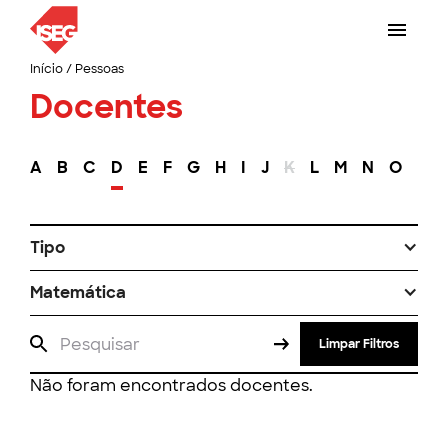
Início
/
Pessoas
Docentes
A
B
C
D
E
F
G
H
I
J
K
L
M
N
O
P
Tipo
Matemática
Limpar Filtros
Não foram encontrados docentes.