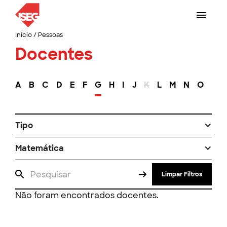
Início
/
Pessoas
Docentes
A
B
C
D
E
F
G
H
I
J
K
L
M
N
O
P
Tipo
Matemática
Limpar Filtros
Não foram encontrados docentes.