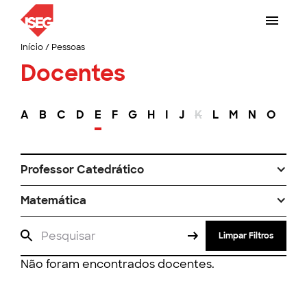
Início
/
Pessoas
Docentes
A
B
C
D
E
F
G
H
I
J
K
L
M
N
O
P
Professor Catedrático
Matemática
Limpar Filtros
Não foram encontrados docentes.