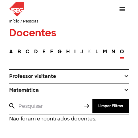
Início
/
Pessoas
Docentes
A
B
C
D
E
F
G
H
I
J
K
L
M
N
O
P
Professor visitante
Matemática
Limpar Filtros
Não foram encontrados docentes.