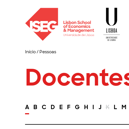
Início
/
Pessoas
Docente
A
B
C
D
E
F
G
H
I
J
K
L
M