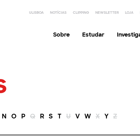
ULISBOA
NOTÍCIAS
CLIPPING
NEWSLETTER
LOJA
Sobre
Estudar
Investi
s
N
O
P
Q
R
S
T
U
V
W
X
Y
Z