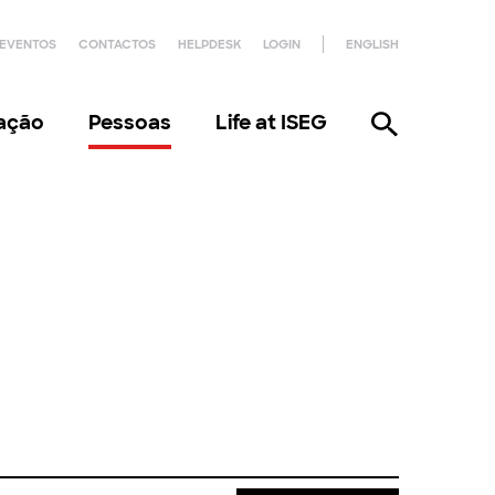
EVENTOS
CONTACTOS
HELPDESK
LOGIN
ENGLISH
gação
Pessoas
Life at ISEG