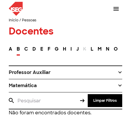
Início
/
Pessoas
Docentes
A
B
C
D
E
F
G
H
I
J
K
L
M
N
O
P
Professor Auxiliar
Matemática
Limpar Filtros
Não foram encontrados docentes.