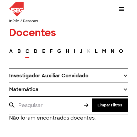
Início
/
Pessoas
Docentes
A
B
C
D
E
F
G
H
I
J
K
L
M
N
O
P
Investigador Auxiliar Convidado
Matemática
Limpar Filtros
Não foram encontrados docentes.