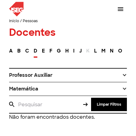
Início
/
Pessoas
Docentes
A
B
C
D
E
F
G
H
I
J
K
L
M
N
O
P
Professor Auxiliar
Matemática
Limpar Filtros
Não foram encontrados docentes.