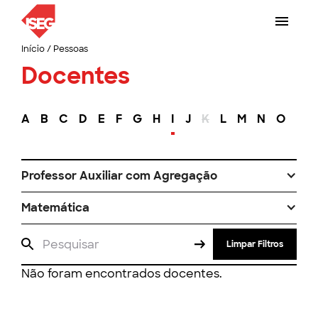
Início
/
Pessoas
Docentes
A
B
C
D
E
F
G
H
I
J
K
L
M
N
O
P
Professor Auxiliar com Agregação
Matemática
Limpar Filtros
Não foram encontrados docentes.