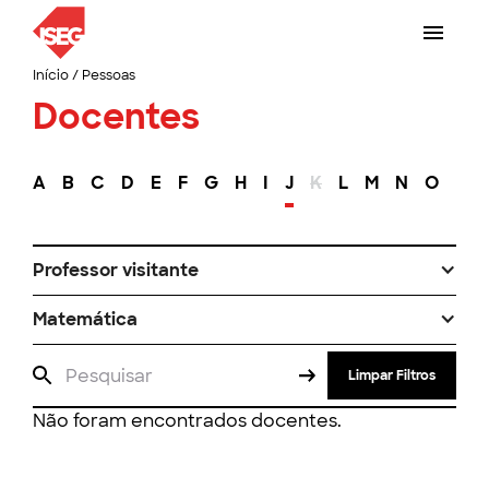
Início
/
Pessoas
Docentes
A
B
C
D
E
F
G
H
I
J
K
L
M
N
O
P
Professor visitante
Matemática
Limpar Filtros
Não foram encontrados docentes.