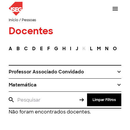
Início
/
Pessoas
Docentes
A
B
C
D
E
F
G
H
I
J
K
L
M
N
O
P
Professor Associado Convidado
Matemática
Limpar Filtros
Não foram encontrados docentes.