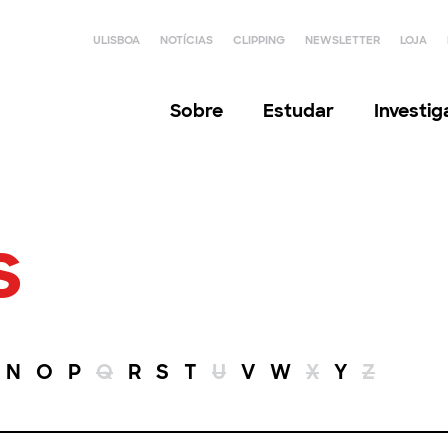
ULISBOA
NOTÍCIAS
CLIPPING
NEWSLETTER
LOJA
Sobre
Estudar
Investi
s
N
O
P
Q
R
S
T
U
V
W
X
Y
Z