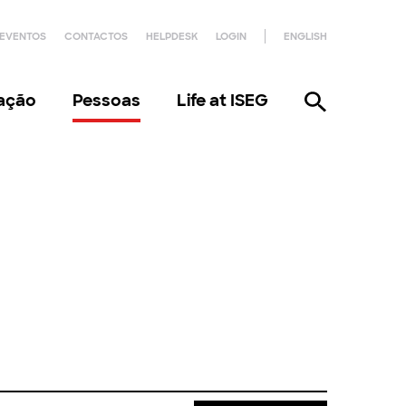
EVENTOS
CONTACTOS
HELPDESK
LOGIN
ENGLISH
gação
Pessoas
Life at ISEG