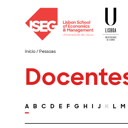
Início
/
Pessoas
Docente
A
B
C
D
E
F
G
H
I
J
K
L
M