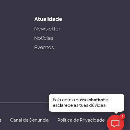
s
Atualidade
Newsletter
Notícias
Eventos
Fala com o nosso
chatbot
e
esclarece as tuas dúvidas.
1
s
Canal de Denúncia
Política de Privacidade
Chat