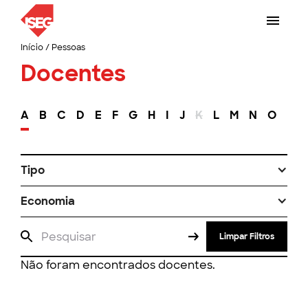
Início
/
Pessoas
Docentes
A
B
C
D
E
F
G
H
I
J
K
L
M
N
O
P
Tipo
Economia
Limpar Filtros
Não foram encontrados docentes.