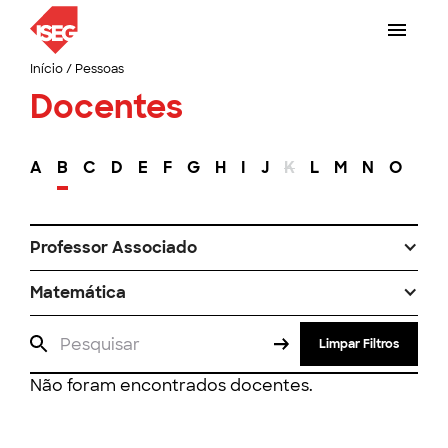
Início
/
Pessoas
Docentes
A
B
C
D
E
F
G
H
I
J
K
L
M
N
O
P
Professor Associado
Matemática
Limpar Filtros
Não foram encontrados docentes.