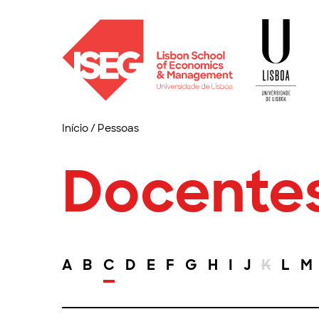
Início
/
Pessoas
Docente
A
B
C
D
E
F
G
H
I
J
K
L
M