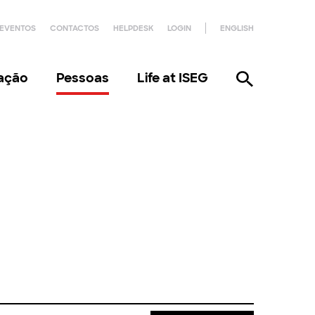
EVENTOS
CONTACTOS
HELPDESK
LOGIN
ENGLISH
gação
Pessoas
Life at ISEG