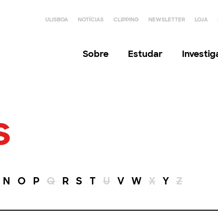
ULISBOA
NOTÍCIAS
CLIPPING
NEWSLETTER
LOJA
Sobre
Estudar
Investi
s
N
O
P
Q
R
S
T
U
V
W
X
Y
Z