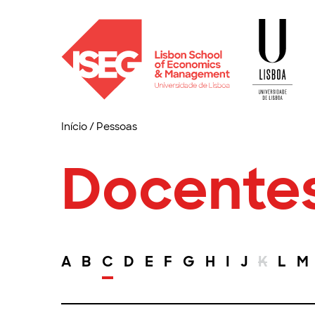
Início
/
Pessoas
Docente
A
B
C
D
E
F
G
H
I
J
K
L
M