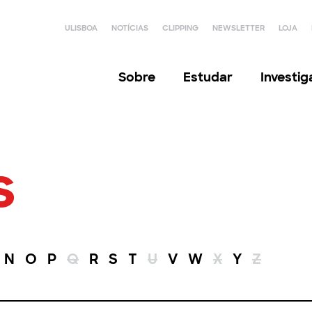
ULISBOA
NOTÍCIAS
CLIPPING
NEWSLETTER
LOJA
Sobre
Estudar
Investi
s
N
O
P
Q
R
S
T
U
V
W
X
Y
Z