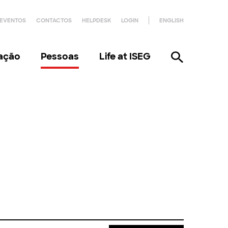
EVENTOS
CONTACTOS
HELPDESK
LOGIN
ENGLISH
gação
Pessoas
Life at ISEG