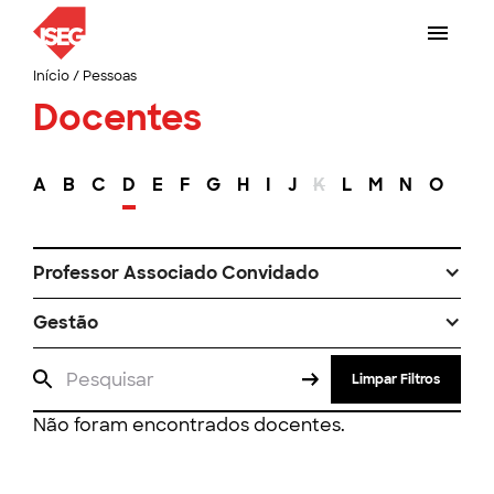
Início
/
Pessoas
Docentes
A
B
C
D
E
F
G
H
I
J
K
L
M
N
O
P
Professor Associado Convidado
Gestão
Limpar Filtros
Não foram encontrados docentes.