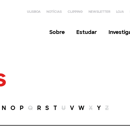
ULISBOA
NOTÍCIAS
CLIPPING
NEWSLETTER
LOJA
Sobre
Estudar
Investi
s
N
O
P
Q
R
S
T
U
V
W
X
Y
Z