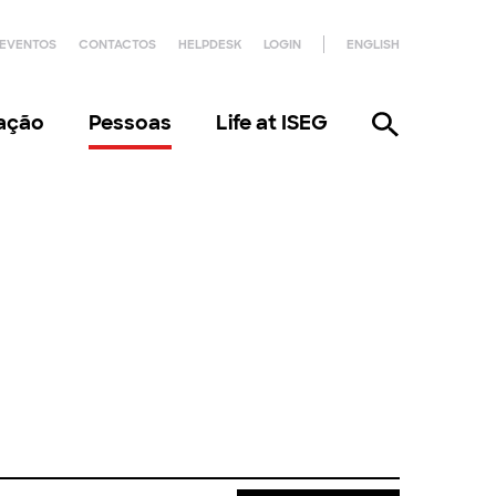
EVENTOS
CONTACTOS
HELPDESK
LOGIN
ENGLISH
gação
Pessoas
Life at ISEG