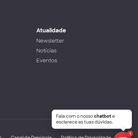
s
Atualidade
Newsletter
Notícias
Eventos
Fala com o nosso
chatbot
e
esclarece as tuas dúvidas.
1
s
Canal de Denúncia
Política de Privacidade