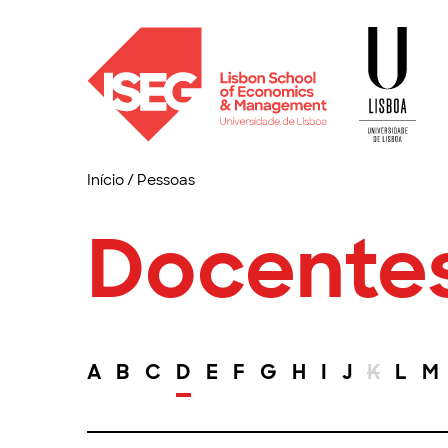
Início
/
Pessoas
Docente
A
B
C
D
E
F
G
H
I
J
K
L
M