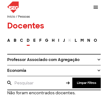
Início
/
Pessoas
Docentes
A
B
C
D
E
F
G
H
I
J
K
L
M
N
O
P
Professor Associado com Agregação
Economia
Limpar Filtros
Não foram encontrados docentes.