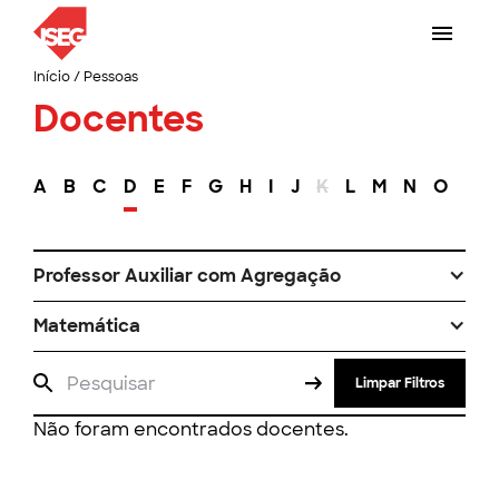
Início
/
Pessoas
Docentes
A
B
C
D
E
F
G
H
I
J
K
L
M
N
O
P
Professor Auxiliar com Agregação
Matemática
Limpar Filtros
Não foram encontrados docentes.