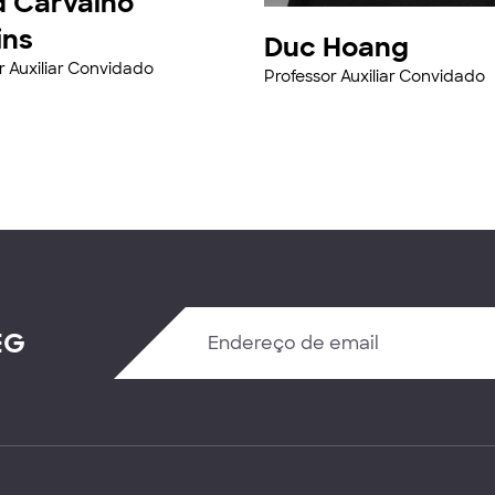
d Carvalho
ins
Duc Hoang
r Auxiliar Convidado
Professor Auxiliar Convidado
EG