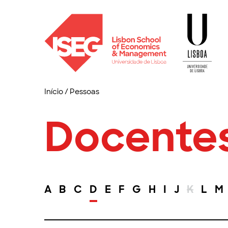
Início
/
Pessoas
Docente
A
B
C
D
E
F
G
H
I
J
K
L
M