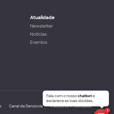
s
Atualidade
Newsletter
Notícias
Eventos
Fala com o nosso
chatbot
e
esclarece as tuas dúvidas.
s
Canal de Denúncia
Política de Privacidade
1