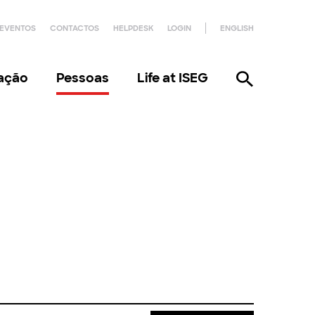
EVENTOS
CONTACTOS
HELPDESK
LOGIN
ENGLISH
gação
Pessoas
Life at ISEG