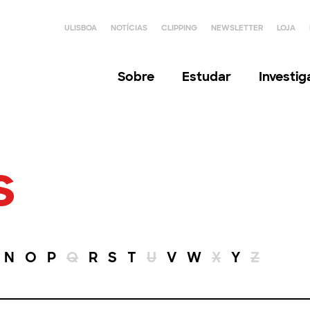
ULISBOA
NOTÍCIAS
CLIPPING
NEWSLETTER
LOJA
Sobre
Estudar
Investi
s
N
O
P
Q
R
S
T
U
V
W
X
Y
Z