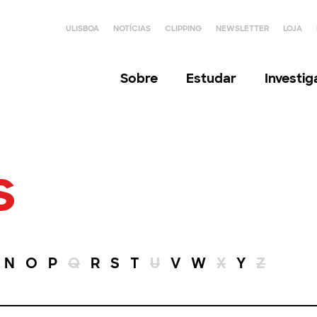
ULISBOA
NOTÍCIAS
CLIPPING
NEWSLETTER
LOJA
Sobre
Estudar
Investi
s
N
O
P
Q
R
S
T
U
V
W
X
Y
Z