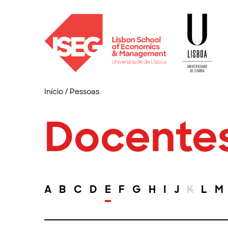
Início
/
Pessoas
Docente
A
B
C
D
E
F
G
H
I
J
K
L
M