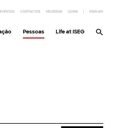
EVENTOS
CONTACTOS
HELPDESK
LOGIN
ENGLISH
gação
Pessoas
Life at ISEG