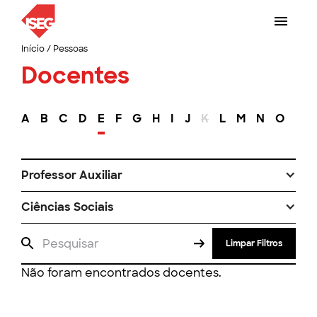
Início
/
Pessoas
Docentes
A
B
C
D
E
F
G
H
I
J
K
L
M
N
O
P
Professor Auxiliar
Ciências Sociais
Limpar Filtros
Não foram encontrados docentes.