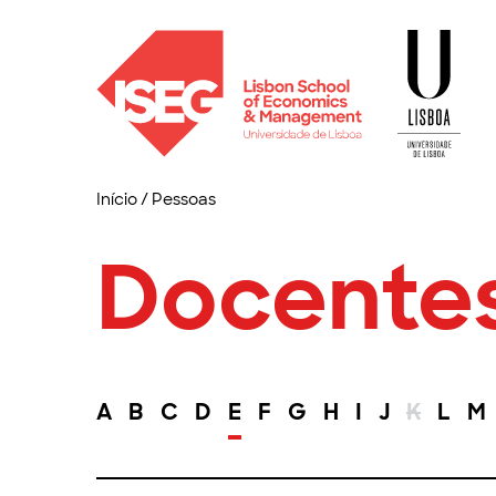
Início
/
Pessoas
Docente
A
B
C
D
E
F
G
H
I
J
K
L
M