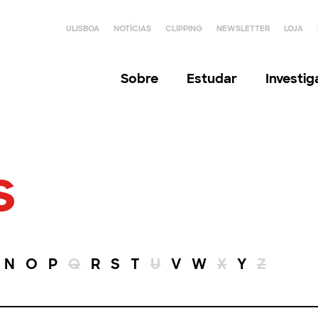
ULISBOA
NOTÍCIAS
CLIPPING
NEWSLETTER
LOJA
Sobre
Estudar
Investi
s
N
O
P
Q
R
S
T
U
V
W
X
Y
Z