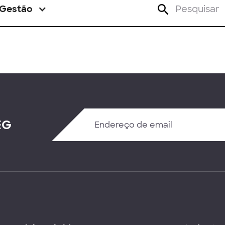
Gestão
EG