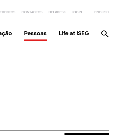
EVENTOS
CONTACTOS
HELPDESK
LOGIN
ENGLISH
gação
Pessoas
Life at ISEG