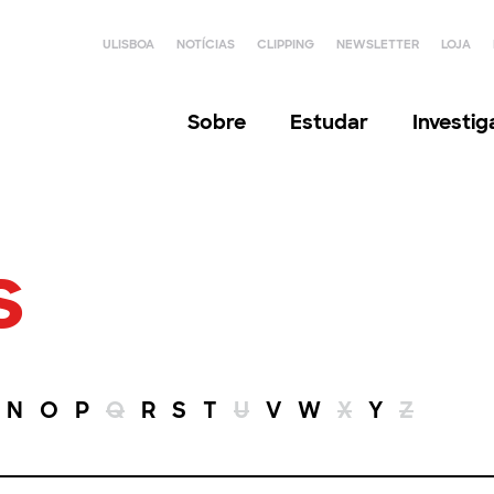
ULISBOA
NOTÍCIAS
CLIPPING
NEWSLETTER
LOJA
Sobre
Estudar
Investi
s
N
O
P
Q
R
S
T
U
V
W
X
Y
Z