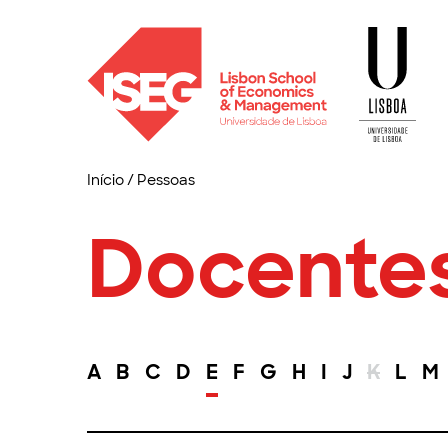
Início
/
Pessoas
Docente
A
B
C
D
E
F
G
H
I
J
K
L
M