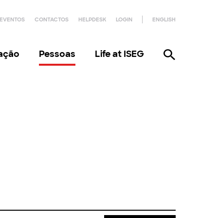
EVENTOS
CONTACTOS
HELPDESK
LOGIN
ENGLISH
gação
Pessoas
Life at ISEG