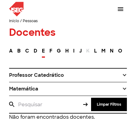
Início
/
Pessoas
Docentes
A
B
C
D
E
F
G
H
I
J
K
L
M
N
O
P
Professor Catedrático
Matemática
Limpar Filtros
Não foram encontrados docentes.