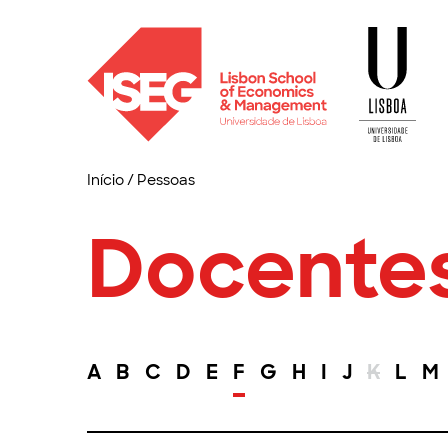
Início
/
Pessoas
Docente
A
B
C
D
E
F
G
H
I
J
K
L
M