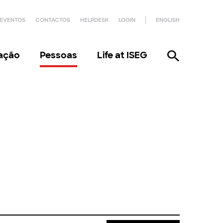
EVENTOS
CONTACTOS
HELPDESK
LOGIN
ENGLISH
gação
Pessoas
Life at ISEG