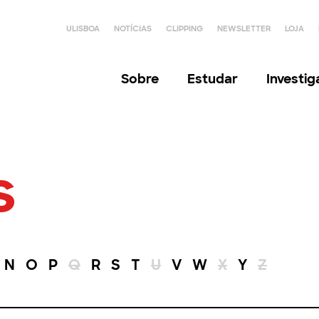
ULISBOA
NOTÍCIAS
CLIPPING
NEWSLETTER
LOJA
Sobre
Estudar
Investi
s
N
O
P
Q
R
S
T
U
V
W
X
Y
Z