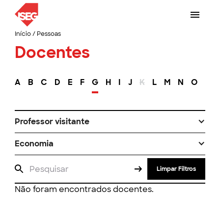
Início
/
Pessoas
Docentes
A
B
C
D
E
F
G
H
I
J
K
L
M
N
O
P
Professor visitante
Economia
Limpar Filtros
Não foram encontrados docentes.