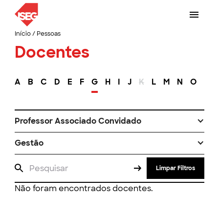
Início
/
Pessoas
Docentes
A
B
C
D
E
F
G
H
I
J
K
L
M
N
O
P
Professor Associado Convidado
Gestão
Limpar Filtros
Não foram encontrados docentes.