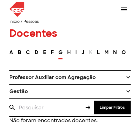
Início
/
Pessoas
Docentes
A
B
C
D
E
F
G
H
I
J
K
L
M
N
O
P
Professor Auxiliar com Agregação
Gestão
Limpar Filtros
Não foram encontrados docentes.