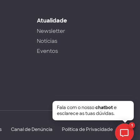
s
Atualidade
Newsletter
Notícias
Eventos
Fala com o nosso
chatbot
e
esclarece as tuas dúvidas.
1
s
Canal de Denúncia
Política de Privacidade
Chat