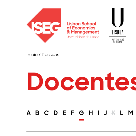
Início
/
Pessoas
Docente
A
B
C
D
E
F
G
H
I
J
K
L
M