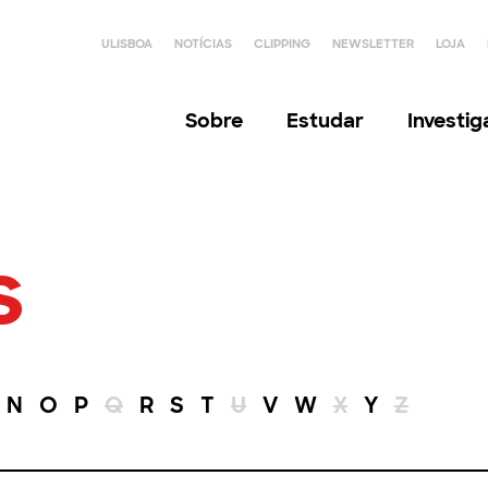
ULISBOA
NOTÍCIAS
CLIPPING
NEWSLETTER
LOJA
Sobre
Estudar
Investi
s
N
O
P
Q
R
S
T
U
V
W
X
Y
Z