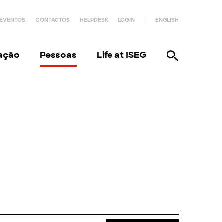
EVENTOS
CONTACTOS
HELPDESK
LOGIN
ENGLISH
gação
Pessoas
Life at ISEG