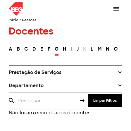
Início
/
Pessoas
Docentes
A
B
C
D
E
F
G
H
I
J
K
L
M
N
O
P
Prestação de Serviços
Departamento
Limpar Filtros
Não foram encontrados docentes.