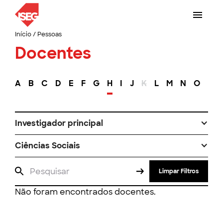
Início
/
Pessoas
Docentes
A
B
C
D
E
F
G
H
I
J
K
L
M
N
O
P
Investigador principal
Ciências Sociais
Limpar Filtros
Não foram encontrados docentes.