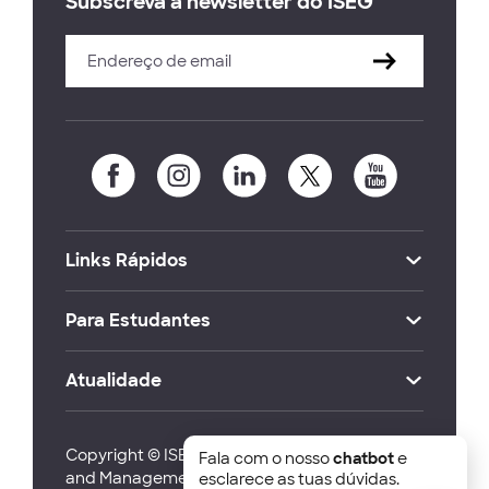
Subscreva a newsletter do ISEG
Links Rápidos
Para Estudantes
Atualidade
Copyright © ISEG Lisbon School of Economics
Fala com o nosso
chatbot
e
and Management 2026
esclarece as tuas dúvidas.