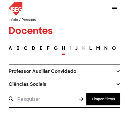
Início
/
Pessoas
Docentes
A
B
C
D
E
F
G
H
I
J
K
L
M
N
O
P
Professor Auxiliar Convidado
Ciências Sociais
Limpar Filtros