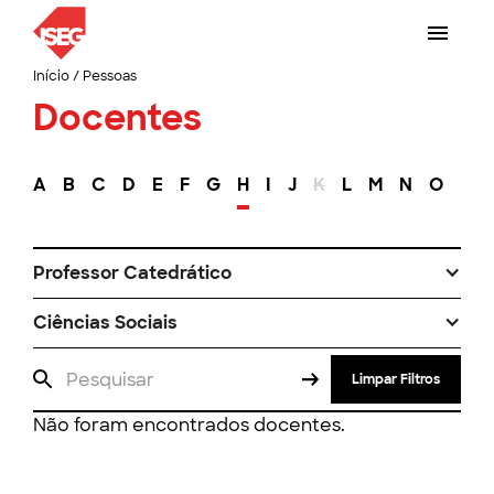
Início
/
Pessoas
Docentes
A
B
C
D
E
F
G
H
I
J
K
L
M
N
O
P
Professor Catedrático
Ciências Sociais
Limpar Filtros
Não foram encontrados docentes.