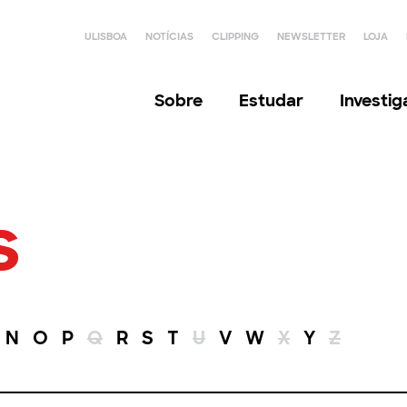
ULISBOA
NOTÍCIAS
CLIPPING
NEWSLETTER
LOJA
Sobre
Estudar
Investi
s
N
O
P
Q
R
S
T
U
V
W
X
Y
Z