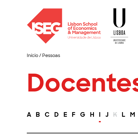
Início
/
Pessoas
Docente
A
B
C
D
E
F
G
H
I
J
K
L
M