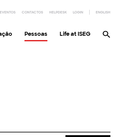
EVENTOS
CONTACTOS
HELPDESK
LOGIN
ENGLISH
gação
Pessoas
Life at ISEG