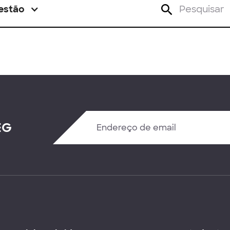
estão
EG