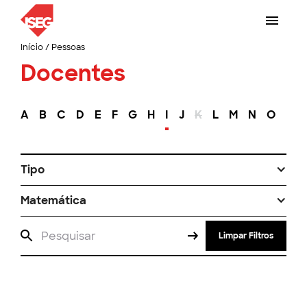
Início
/
Pessoas
Docentes
A
B
C
D
E
F
G
H
I
J
K
L
M
N
O
P
Tipo
Matemática
Limpar Filtros