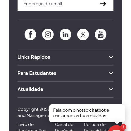
Links Rápidos
Para Estudantes
Atualidade
Copyright © ISEG Lisbon School of Economics
Fala com o nosso
chatbot
e
and Management 2026
esclarece as tuas dúvidas.
Livro de
Canal de
Política de
1
Reclamações
Denúncia
Privacidade