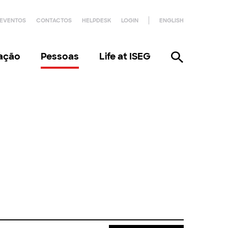
EVENTOS
CONTACTOS
HELPDESK
LOGIN
ENGLISH
gação
Pessoas
Life at ISEG