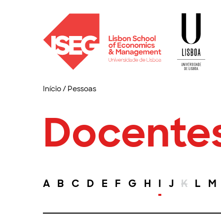
Início
/
Pessoas
Docente
A
B
C
D
E
F
G
H
I
J
K
L
M