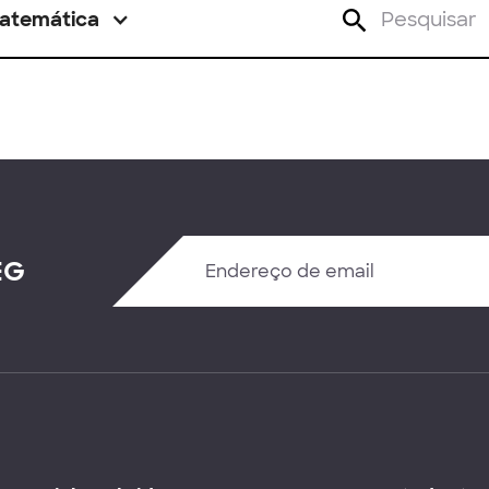
atemática
EG