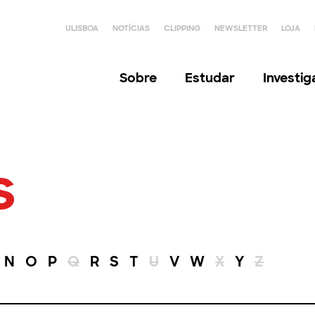
ULISBOA
NOTÍCIAS
CLIPPING
NEWSLETTER
LOJA
Sobre
Estudar
Investi
s
N
O
P
Q
R
S
T
U
V
W
X
Y
Z