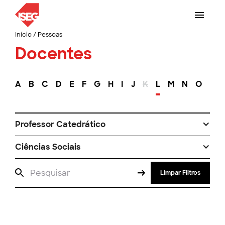
Início
/
Pessoas
Docentes
A
B
C
D
E
F
G
H
I
J
K
L
M
N
O
P
Professor Catedrático
Ciências Sociais
Limpar Filtros