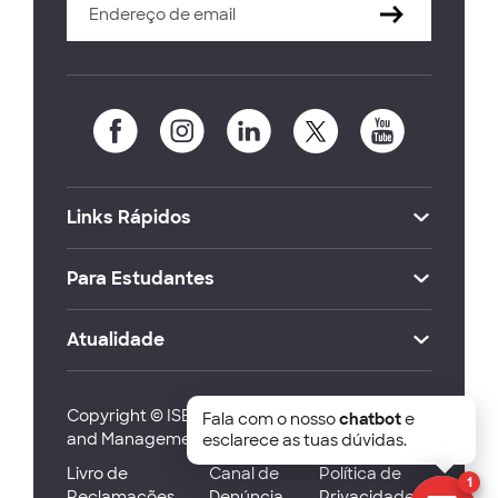
Links Rápidos
Para Estudantes
Atualidade
Copyright © ISEG Lisbon School of Economics
Fala com o nosso
chatbot
e
and Management 2026
esclarece as tuas dúvidas.
Livro de
Canal de
Política de
1
Reclamações
Denúncia
Privacidade