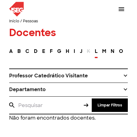
Início
/
Pessoas
Docentes
A
B
C
D
E
F
G
H
I
J
K
L
M
N
O
P
Professor Catedrático Visitante
Departamento
Limpar Filtros
Não foram encontrados docentes.