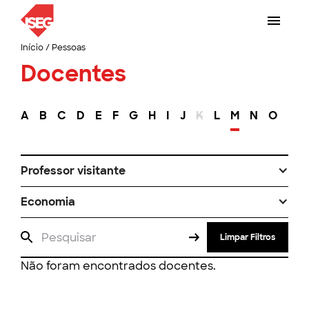
Início
/
Pessoas
Docentes
A
B
C
D
E
F
G
H
I
J
K
L
M
N
O
P
Professor visitante
Economia
Limpar Filtros
Não foram encontrados docentes.