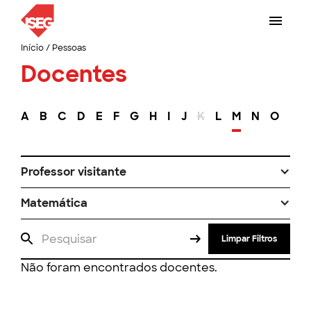
Início
/
Pessoas
Docentes
A
B
C
D
E
F
G
H
I
J
K
L
M
N
O
P
Professor visitante
Matemática
Limpar Filtros
Não foram encontrados docentes.